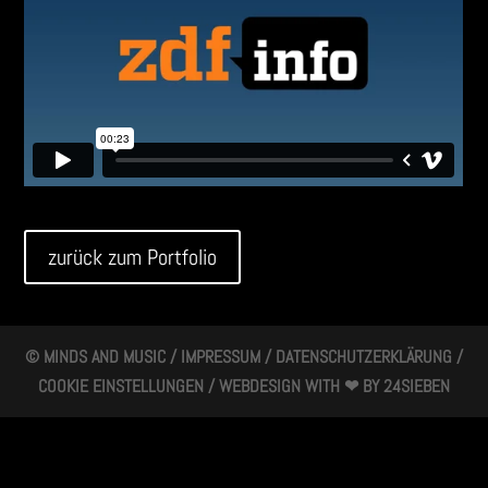
zurück zum Portfolio
© MINDS AND MUSIC /
IMPRESSUM
/
DATENSCHUTZERKLÄRUNG
/
COOKIE EINSTELLUNGEN
/ WEBDESIGN WITH ❤ BY
24SIEBEN