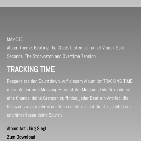
MAM111
Album Theme: Beating The Clock. Listen to Tunnel Vision, Split
Seconds, The Stopwatch and Overtime Tension.
TRACKING TIME
Respektiere den Countdown. Auf diesem Album ist TRACKING TIME
mehr als nur eine Messung – es ist die Mission. Jede Sekunde ist
eine Chance, deine Grenzen zu finden, jeder Beat ein Antrieb, die
Grenzen zu überschreiten. Schau nicht nur auf die Uhr, schlag sie
und hinterlasse deine Spuren.
Album Art: Jürg Siegl
Zum Download