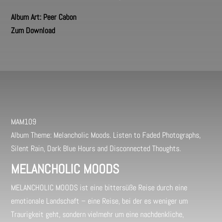
Album Art: Peer Cabon
Zum Download
MAM109
Album Theme: Melancholic Moods. Listen to Faded Photographs,
Silent Rain, Dark Blue Hours and Disconnected Thoughts.
MELANCHOLIC MOODS
MELANCHOLIC MOODS ist eine bittersüße Reise durch eine
emotionale Landschaft – eine Reise, bei der es weniger um
Traurigkeit geht, sondern vielmehr um eine nachdenkliche,