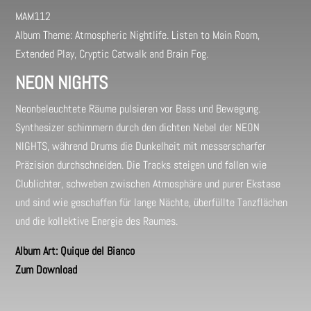
MAM112
Album Theme: Atmospheric Nightlife. Listen to Main Room,
Extended Play, Cryptic Catwalk and Brain Fog.
NEON NIGHTS
Neonbeleuchtete Räume pulsieren vor Bass und Bewegung.
Synthesizer schimmern durch den dichten Nebel der NEON
NIGHTS, während Drums die Dunkelheit mit messerscharfer
Präzision durchschneiden. Die Tracks steigen und fallen wie
Clublichter, schweben zwischen Atmosphäre und purer Ekstase
und sind wie geschaffen für lange Nächte, überfüllte Tanzflächen
und die kollektive Energie des Raumes.
Album Art: Quique del Bianco
Zum Download